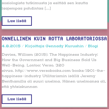
sosiologista tutkimusta ja esittää sen kautta
laajempaa pohdintaa […]
Taloustieteiden
Lue lisää
sosiaalinen
luonne
ja
sen
tuottamat
ONNELLINEN KUIN ROTTA LABORATORIOSSA
haasteet
4.8.2015
/ Kirjoittaja
Gennady Kurushin
/
Blogi
Davies, William (2015): The Happiness Industry:
How the Government and Big Business Sold Us
Well-Being. Lontoo: Verso. 320
sivua. http://www.versobooks.com/books/1901-the-
happiness-industry Utilitarismin isällä Jeremy
Benthamilla oli suuri unelma. Hänen unelmansa oli,
että yhteiskunnan
Onnellinen
Lue lisää
kuin
rotta
laboratoriossa