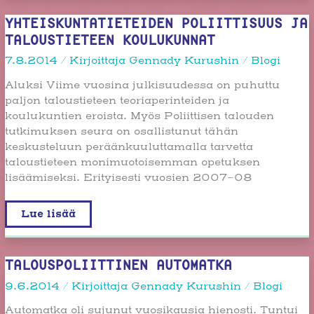
YHTEISKUNTATIETEIDEN POLIITTISUUS JA
TALOUSTIETEEN KOULUKUNNAT
7.8.2014
/ Kirjoittaja
Gennady Kurushin
/
Blogi
Aluksi Viime vuosina julkisuudessa on puhuttu
paljon taloustieteen teoriaperinteiden ja
koulukuntien eroista. Myös Poliittisen talouden
tutkimuksen seura on osallistunut tähän
keskusteluun peräänkuuluttamalla tarvetta
taloustieteen monimuotoisemman opetuksen
lisäämiseksi. Erityisesti vuosien 2007-08
Yhteiskuntatieteiden
Lue lisää
poliittisuus
ja
taloustieteen
koulukunnat
TALOUSPOLIITTINEN AUTOMATKA
9.6.2014
/ Kirjoittaja
Gennady Kurushin
/
Blogi
Automatka oli sujunut vuosikausia hienosti. Tuntui