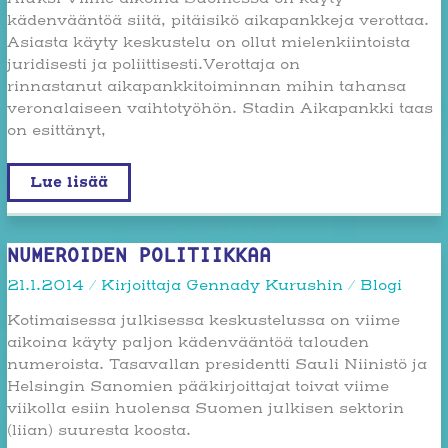
kädenvääntöä siitä, pitäisikö aikapankkeja verottaa.
Asiasta käyty keskustelu on ollut mielenkiintoista
juridisesti ja poliittisesti.Verottaja on
rinnastanut aikapankkitoiminnan mihin tahansa
veronalaiseen vaihtotyöhön. Stadin Aikapankki taas
on esittänyt,
Jos
Lue lisää
aika
olisi
rahaa
NUMEROIDEN POLITIIKKAA
21.1.2014
/ Kirjoittaja
Gennady Kurushin
/
Blogi
Kotimaisessa julkisessa keskustelussa on viime
aikoina käyty paljon kädenvääntöä talouden
numeroista. Tasavallan presidentti Sauli Niinistö ja
Helsingin Sanomien pääkirjoittajat toivat viime
viikolla esiin huolensa Suomen julkisen sektorin
(liian) suuresta koosta.