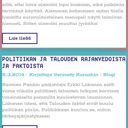
siltä, ettei loiva alamäki lopu koskaan, eikä polkimia
tarvinnut käyttää. Aiemman kotimaisen auton tilalle
hankittu eurovalmisteinen menopeli näytti toimivan
hienosti. Sitten alamäki muuttui jyrkäksi
Talouspoliittinen
Lue lisää
automatka
POLITIIKAN JA TALOUDEN RAJANVEDOISTA
JA FAKTOISTA
5.3.2014
/ Kirjoittaja
Gennady Kurushin
/
Blogi
Suomen Pankin pääjohtaja Erkki Liikanen esitti
viime viikolla poliittisen talouden tutkijan korvissa
varsinaiselta pommilta kuulostavan lausunnon.
Liikanen totesi, että Talouden faktat eivät kuulu
politiikan piiriin. Politiikkaan kuuluu se, mihin
tärkeysjärjestykseen