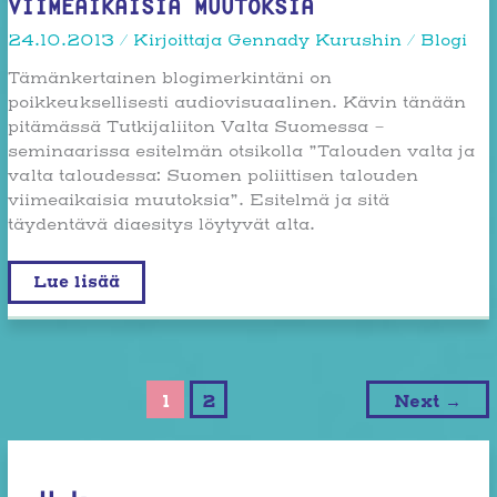
VIIMEAIKAISIA MUUTOKSIA
24.10.2013
/ Kirjoittaja
Gennady Kurushin
/
Blogi
Tämänkertainen blogimerkintäni on
poikkeuksellisesti audiovisuaalinen. Kävin tänään
pitämässä Tutkijaliiton Valta Suomessa -
seminaarissa esitelmän otsikolla ”Talouden valta ja
valta taloudessa: Suomen poliittisen talouden
viimeaikaisia muutoksia”. Esitelmä ja sitä
täydentävä diaesitys löytyvät alta.
Suomen
Lue lisää
poliittisen
talouden
viimeaikaisia
muutoksia
1
2
Next
→