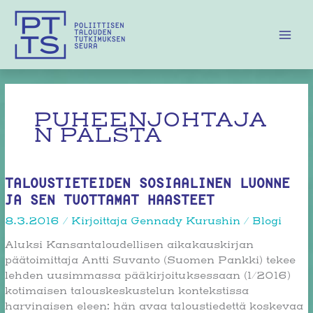
Siirry
sisältöön
PUHEENJOHTAJA
N PALSTA
TALOUSTIETEIDEN SOSIAALINEN LUONNE
JA SEN TUOTTAMAT HAASTEET
8.3.2016
/ Kirjoittaja
Gennady Kurushin
/
Blogi
Aluksi Kansantaloudellisen aikakauskirjan
päätoimittaja Antti Suvanto (Suomen Pankki) tekee
lehden uusimmassa pääkirjoituksessaan (1/2016)
kotimaisen talouskeskustelun kontekstissa
harvinaisen eleen: hän avaa taloustiedettä koskevaa