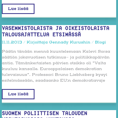
Numeroiden
Lue lisää
politiikkaa
VASEMMISTOLAISTA JA OIKEISTOLAISTA
TALOUSAJATTELUA ETSIMÄSSÄ
11.11.2013
/ Kirjoittaja
Gennady Kurushin
/
Blogi
Päätin tänään mennä kuuntelemaan Kalevi Sorsa
säätiön jokavuotisen tutkimus- ja politiikkapäivän
antia. Tämänkertaisten päivien otsikko oli ”Valta
kuuluu kansalle. Eurooppalaisen demokratian
tulevaisuus”. Professori Bruno Liebhaberg kysyi
esitelmässään, saadaanko EU:n demokratiavaje
Vasemmistolaista
Lue lisää
ja
oikeistolaista
talousajattelua
etsimässä
SUOMEN POLIITTISEN TALOUDEN