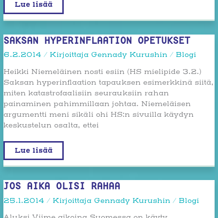
Politiikan
Lue lisää
ja
talouden
rajanvedoista
ja
faktoista
SAKSAN HYPERINFLAATION OPETUKSET
6.2.2014
/ Kirjoittaja
Gennady Kurushin
/
Blogi
Heikki Niemeläinen nosti esiin (HS mielipide 3.2.)
Saksan hyperinflaation tapauksen esimerkkinä siitä,
miten katastrofaalisiin seurauksiin rahan
painaminen pahimmillaan johtaa. Niemeläisen
argumentti meni sikäli ohi HS:n sivuilla käydyn
keskustelun osalta, ettei
Saksan
Lue lisää
hyperinflaation
opetukset
JOS AIKA OLISI RAHAA
25.1.2014
/ Kirjoittaja
Gennady Kurushin
/
Blogi
Aluksi Viime aikoina Suomessa on käyty