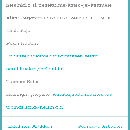
helsinki.fi/fi/tiedekulma/katso-ja-kuuntele
Aika:
Perjantai 17.12.2021 kello 17.00–19.00
Lisätietoja:
Pauli Huotari
Poliittisen talouden tutkimuksen seura
pauli.huotari@helsinki.fi
Tuomas Soila
Helsingin yliopisto,
Kuluttajatutkimuskeskus
tuomas.soila@helsinki.fi
←
Edellinen Artikkeli
Seuraava Artikkeli
→