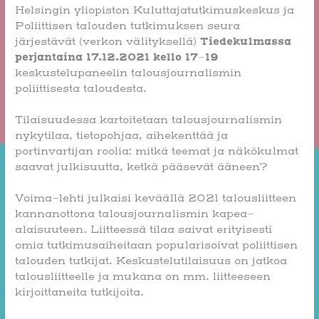
Helsingin yliopiston Kuluttajatutkimuskeskus ja
Poliittisen talouden tutkimuksen seura
Tiedekulmassa
järjestävät (verkon välityksellä)
perjantaina 17.12.2021 kello 17–19
keskustelupaneelin talousjournalismin
poliittisesta taloudesta.
Tilaisuudessa kartoitetaan talousjournalismin
nykytilaa, tietopohjaa, aihekenttää ja
portinvartijan roolia: mitkä teemat ja näkökulmat
saavat julkisuutta, ketkä pääsevät ääneen?
Voima-lehti julkaisi keväällä 2021 talousliitteen
kannanottona talousjournalismin kapea-
alaisuuteen. Liitteessä tilaa saivat erityisesti
omia tutkimusaiheitaan popularisoivat poliittisen
talouden tutkijat. Keskustelutilaisuus on jatkoa
talousliitteelle ja mukana on mm. liitteeseen
kirjoittaneita tutkijoita.