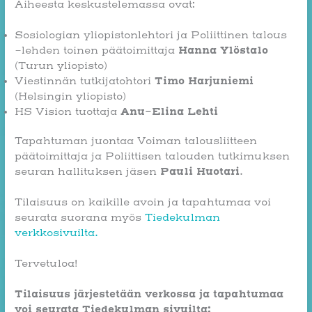
Aiheesta keskustelemassa ovat:
Sosiologian yliopistonlehtori ja Poliittinen talous
Hanna Ylöstalo
-lehden toinen päätoimittaja
(Turun yliopisto)
Timo Harjuniemi
Viestinnän tutkijatohtori
(Helsingin yliopisto)
Anu-Elina Lehti
HS Vision tuottaja
Tapahtuman juontaa Voiman talousliitteen
päätoimittaja ja Poliittisen talouden tutkimuksen
Pauli Huotari
seuran hallituksen jäsen
.
Tilaisuus on kaikille avoin ja tapahtumaa voi
seurata suorana myös
Tiedekulman
verkkosivuilta.
Tervetuloa!
Tilaisuus järjestetään verkossa ja tapahtumaa
voi seurata Tiedekulman sivuilta: