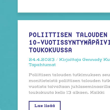
Ravintola
Kustaa
vaasassa
Helsingissä
–
Miten
toteuttaa
suunniteltu
kestävyyssiirtymä?
POLIITTISEN TALOUDEN
10-VUOTISSYNTYMÄPÄIV
TOUKOKUUSSA
24.4.2023
/ Kirjoittaja
Gennady Ku
Tapahtumat
Poliittisen talouden tutkimuksen se
monitieteistä poliittisen talouden tu
vuotista taivaltaan juhlaseminaarilla
toukokuuta kello 13 alkaen. Kaikki
Poliittisen
Lue lisää
talouden