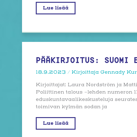
Kutsu:
Lue lisää
Poliittinen
talous
-
lehden
artikkelityöpaja
13.12.2023
PÄÄKIRJOITUS: SUOMI 
18.9.2023
/ Kirjoittaja
Gennady Ku
Kirjoittajat: Laura Nordström ja Matt
Poliittinen talous -lehden numeron 1
eduskuntavaalikeskusteluja seuratessa
toimivan kylmän sodan ja
Pääkirjoitus:
Lue lisää
Suomi
ei
ole