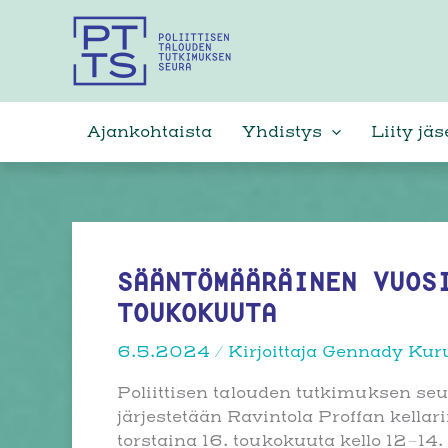
Siirry
sisältöön
Ajankohtaista
Yhdistys
Liity jä
SÄÄNTÖMÄÄRÄINEN VUOS
TOUKOKUUTA
6.5.2024
/ Kirjoittaja
Gennady Kur
Poliittisen talouden tutkimuksen s
järjestetään Ravintola Proffan kella
torstaina 16. toukokuuta kello 12–