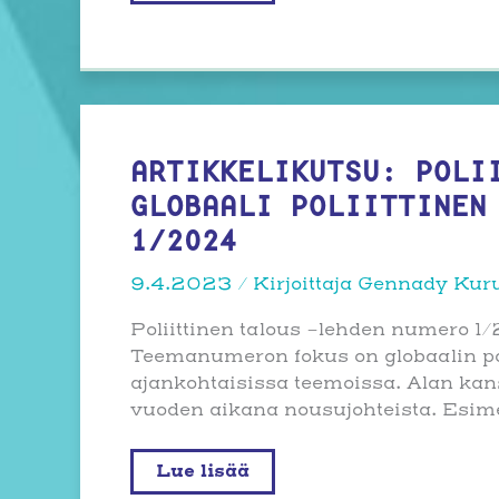
tutkimuksen
seura
juhlii
10-
vuotissyntymäpäiviään
juhlaseminaarilla
toukokuussa
ARTIKKELIKUTSU: POLI
GLOBAALI POLIITTINEN
1/2024
9.4.2023
/ Kirjoittaja
Gennady Kur
Poliittinen talous -lehden numero 1/2
Teemanumeron fokus on globaalin pol
ajankohtaisissa teemoissa. Alan kan
vuoden aikana nousujohteista. Esim
Artikkelikutsu:
Lue lisää
Poliittinen