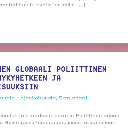
n hallitus tulevalle kaudelle. […]
NEN GLOBAALI POLIITTINEN
NYKYHETKEEN JA
ISUUKSIIN
rushin
/
Ajankohtaista
,
Seminaarit
,
louden tutkimuksen seura ja Poliittinen talous
ä Helsingissä tilaisuuden, jossa tarkastellaan