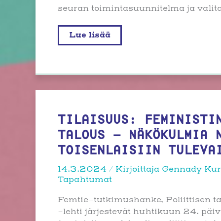
seuran toimintasuunnitelma ja valitaa
Sääntömääräinen
Lue lisää
vuosikokous
Turussa
16.
toukokuuta
TILAISUUS: FEMINISTI
TALOUS – NÄKÖKULMIA 
TOISENLAISIIN TULEVA
14.3.2024
/ Kirjoittaja
Gennady Ku
Tapahtumat
Femtie-tutkimushanke, Poliittisen ta
-lehti järjestevät huhtikuun 24. päiv