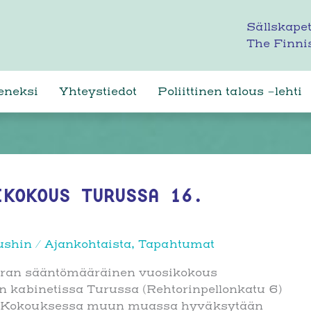
Sällskapet
The Finni
seneksi
Yhteystiedot
Poliittinen talous -lehti
IKOKOUS TURUSSA 16.
ushin
/
Ajankohtaista
,
Tapahtumat
euran sääntömääräinen vuosikokous
rin kabinetissa Turussa (Rehtorinpellonkatu 6)
14. Kokouksessa muun muassa hyväksytään