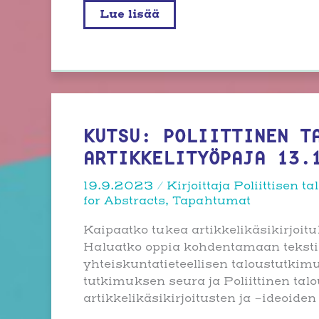
Pääkirjoitus:
Lue lisää
10
vuotta
poliittisen
talouden
äärellä
KUTSU: POLIITTINEN T
ARTIKKELITYÖPAJA 13.
19.9.2023
/ Kirjoittaja
Poliittisen 
for Abstracts
,
Tapahtumat
Kaipaatko tukea artikkelikäsikirjoi
Haluatko oppia kohdentamaan tekstisi
yhteiskuntatieteellisen taloustutkimu
tutkimuksen seura ja Poliittinen tal
artikkelikäsikirjoitusten ja -ideoiden