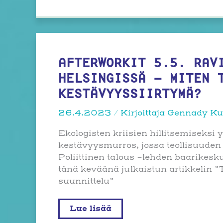
saari
AFTERWORKIT 5.5. RAV
HELSINGISSÄ – MITEN 
KESTÄVYYSSIIRTYMÄ?
26.4.2023
/ Kirjoittaja
Gennady Ku
Ekologisten kriisien hillitsemiseksi 
kestävyysmurros, jossa teollisuude
Poliittinen talous -lehden baarikesk
tänä keväänä julkaistun artikkelin ”
suunnittelu”
Afterworkit
Lue lisää
5.5.