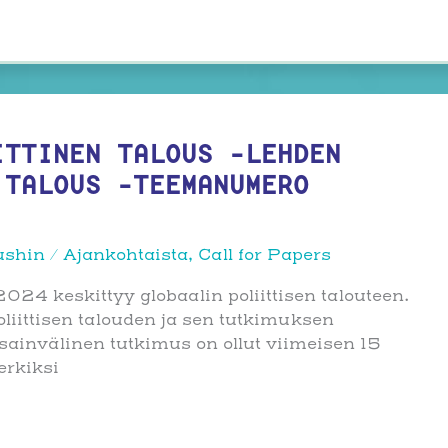
ITTINEN TALOUS -LEHDEN
 TALOUS -TEEMANUMERO
ushin
/
Ajankohtaista
,
Call for Papers
024 keskittyy globaalin poliittisen talouteen.
iittisen talouden ja sen tutkimuksen
sainvälinen tutkimus on ollut viimeisen 15
erkiksi