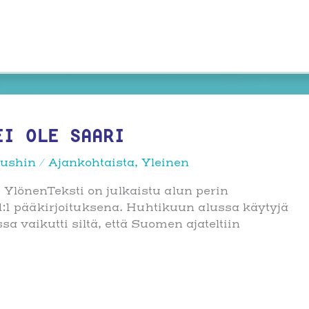
EI OLE SAARI
rushin
/
Ajankohtaista
,
Yleinen
i YlönenTeksti on julkaistu alun perin
1:1 pääkirjoituksena. Huhtikuun alussa käytyjä
 vaikutti siltä, että Suomen ajateltiin