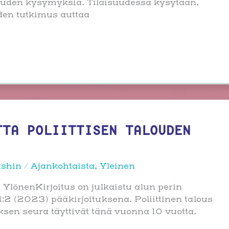
alouden kysymyksiä. Tilaisuudessa kysytään,
uden tutkimus auttaa
TTA POLIITTISEN TALOUDEN
ushin
/
Ajankohtaista
,
Yleinen
i YlönenKirjoitus on julkaistu alun perin
1:2 (2023) pääkirjoituksena. Poliittinen talous
uksen seura täyttivät tänä vuonna 10 vuotta.