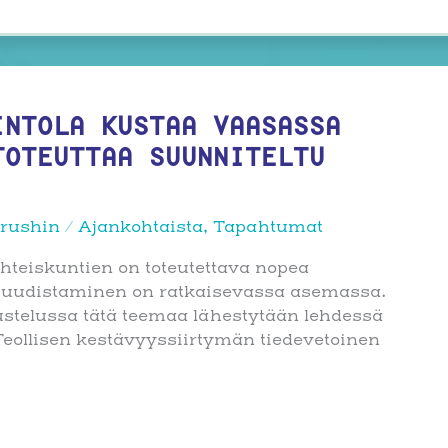
INTOLA KUSTAA VAASASSA
TOTEUTTAA SUUNNITELTU
rushin
/
Ajankohtaista
,
Tapahtumat
yhteiskuntien on toteutettava nopea
n uudistaminen on ratkaisevassa asemassa.
ustelussa tätä teemaa lähestytään lehdessä
Teollisen kestävyyssiirtymän tiedevetoinen