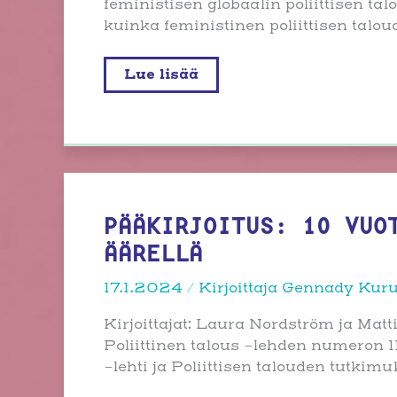
feministisen globaalin poliittisen t
kuinka feministinen poliittisen talo
Tilaisuus:
Lue lisää
Feministinen
globaali
poliittinen
talous
–
Näkökulmia
nykyhetkeen
ja
toisenlaisiin
tulevaisuuksiin
PÄÄKIRJOITUS: 10 VUO
ÄÄRELLÄ
17.1.2024
/ Kirjoittaja
Gennady Kur
Kirjoittajat: Laura Nordström ja Matt
Poliittinen talous -lehden numeron 1
-lehti ja Poliittisen talouden tutkim