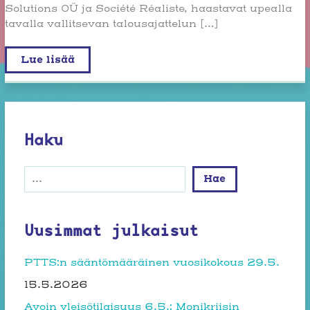
Solutions OÜ ja Société Réaliste, haastavat upealla
tavalla vallitsevan talousajattelun […]
Taide,
Lue lisää
talous
ja
performanssin
politiikka
Haku
Etsi
Hae
Uusimmat julkaisut
PTTS:n sääntömääräinen vuosikokous 29.5.
15.5.2026
Avoin yleisötilaisuus 6.5.: Monikriisin