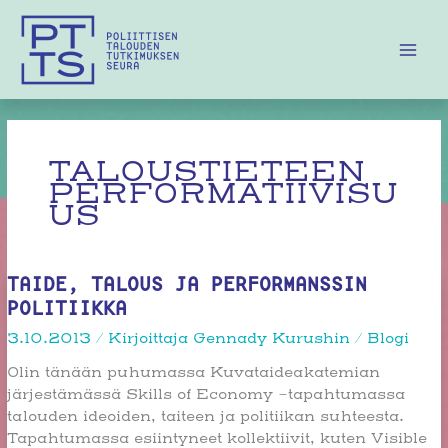
Siirry
sisältöön
TALOUSTIETEEN
PERFORMATIIVISU
US
TAIDE, TALOUS JA PERFORMANSSIN
POLITIIKKA
3.10.2013
/ Kirjoittaja
Gennady Kurushin
/
Blogi
Olin tänään puhumassa Kuvataideakatemian
järjestämässä Skills of Economy -tapahtumassa
talouden ideoiden, taiteen ja politiikan suhteesta.
Tapahtumassa esiintyneet kollektiivit, kuten Visible