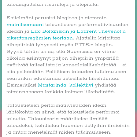
talousajattelun ristiriitoja ja utopioita.
Esitelmäni perustui blogissa jo aiemmin
mainitsemaani
taloustieteen performatiivisuuden
ideaan ja
Luc Boltanskin ja Laurent Thévenot’n
oikeutusregiimien teoriaan
. Ajattelin kirjoittaa
aihepiiristä lyhyeseti myös PTTS:n blogiin.
Syynä tähän on se, että Suomessa on viime
aikoina esiintynyt paljon aihepiirin ympärillä
pyörivää taiteellista ja kansalaisliikehdintää – ei
siis pelkästään Poliittisen talouden tutkimuksen
seurankin edustamaa tieteellistä liikehdintää.
Esimerkiksi
Mustarinda-kollektiivi
yhdistää
toiminnassaan kaikkia kolmea liikehdintää.
Taloustieteen performatiivisuuden idean
lähtökohta on siinä, että taloustiede performoi
taloutta. Talousteoria määrittelee ilmiöitä
taloudeksi, kohdistaa huomion tiettyihin ilmiöihin
ja antaa menetelmät niiden tutkimukseen.