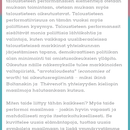
taloustieteen performanssien elementtejä otetaan
mukaan toimintaan, otetaan mukaan myös
taloustieteen oikeutustavat. Taloustieteen
performatiivisuus on tämän vuoksi myös
poliittinen kysymys. Taloustieteen performanssit
sisältävät monia poliittisia lähtökohtia ja
valintoja, kuten vaikkapa uusliberaaleissa
taloustieteissä markkinat yhteiskunnan
järjestämisen tapana, demokraattisen politiikan
alan minimointi tai omistusoikeuksien ylläpito.
Oikeutus näille näkemyksille tulee markkinoiden
valtapiiristä, ”arvotaloudesta” (
economies of
worth
) tai oikeutusregiimistä – miksi ikinä
Boltanskin ja Thévenot’n yhteisyyden kieliopin
maailmoja halutaankaan kutsua.
Miten taide liittyy tähän kaikkeen? Myös taide
performoi maailmaa – joskin hyvin vapaasti ja
mahdollisesti myös itsetarkoituksellisesti. Se
kuvittelee uusia elämäntapoja, tuottaa uusia
symboleja maailmaan ja lisää ymmärrystämme