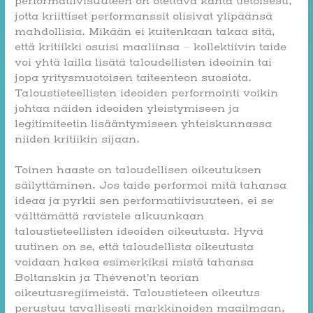
performatiivisuuteen on otettava kanta tietoisesti,
jotta kriittiset performanssit olisivat ylipäänsä
mahdollisia. Mikään ei kuitenkaan takaa sitä,
että kritiikki osuisi maaliinsa – kollektiivin taide
voi yhtä lailla lisätä taloudellisten ideoinin tai
jopa yritysmuotoisen taiteenteon suosiota.
Taloustieteellisten ideoiden performointi voikin
johtaa näiden ideoiden yleistymiseen ja
legitimiteetin lisääntymiseen yhteiskunnassa
niiden kritiikin sijaan.
Toinen haaste on taloudellisen oikeutuksen
säilyttäminen. Jos taide performoi mitä tahansa
ideaa ja pyrkii sen performatiivisuuteen, ei se
välttämättä ravistele alkuunkaan
taloustieteellisten ideoiden oikeutusta. Hyvä
uutinen on se, että taloudellista oikeutusta
voidaan hakea esimerkiksi mistä tahansa
Boltanskin ja Thévenot’n teorian
oikeutusregiimeistä. Taloustieteen oikeutus
perustuu tavallisesti markkinoiden maailmaan,