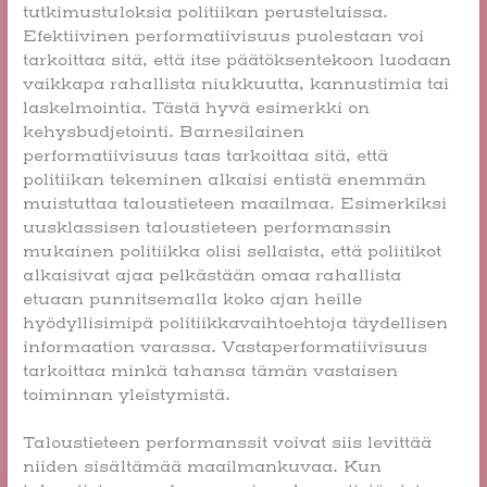
tutkimustuloksia politiikan perusteluissa.
Efektiivinen performatiivisuus puolestaan voi
tarkoittaa sitä, että itse päätöksentekoon luodaan
vaikkapa rahallista niukkuutta, kannustimia tai
laskelmointia. Tästä hyvä esimerkki on
kehysbudjetointi. Barnesilainen
performatiivisuus taas tarkoittaa sitä, että
politiikan tekeminen alkaisi entistä enemmän
muistuttaa taloustieteen maailmaa. Esimerkiksi
uusklassisen taloustieteen performanssin
mukainen politiikka olisi sellaista, että poliitikot
alkaisivat ajaa pelkästään omaa rahallista
etuaan punnitsemalla koko ajan heille
hyödyllisimipä politiikkavaihtoehtoja täydellisen
informaation varassa. Vastaperformatiivisuus
tarkoittaa minkä tahansa tämän vastaisen
toiminnan yleistymistä.
Taloustieteen performanssit voivat siis levittää
niiden sisältämää maailmankuvaa. Kun