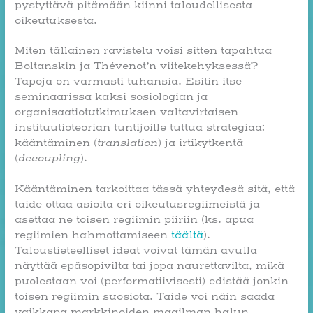
pystyttävä pitämään kiinni taloudellisesta
oikeutuksesta.
Miten tällainen ravistelu voisi sitten tapahtua
Boltanskin ja Thévenot’n viitekehyksessä?
Tapoja on varmasti tuhansia. Esitin itse
seminaarissa kaksi sosiologian ja
organisaatiotutkimuksen valtavirtaisen
instituutioteorian tuntijoille tuttua strategiaa:
kääntäminen (
translation
) ja irtikytkentä
(
decoupling
).
Kääntäminen tarkoittaa tässä yhteydesä sitä, että
taide ottaa asioita eri oikeutusregiimeistä ja
asettaa ne toisen regiimin piiriin (ks. apua
regiimien hahmottamiseen
täältä
).
Taloustieteelliset ideat voivat tämän avulla
näyttää epäsopivilta tai jopa naurettavilta, mikä
puolestaan voi (performatiivisesti) edistää jonkin
toisen regiimin suosiota. Taide voi näin saada
vaikkapa markkinoiden maailman halun