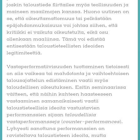
joskin taloustiede flirttailee myös teollisuuden ja
maineen maailmojen kanssa. Huono uutinen on
se, että oikeuttamattomuus tai pelkästään
epäjohdonmukaisuus voi johtaa siihen, että
kritiikki ei vaikuta oikeutetulta, eikä osu
ollenkaan maaliinsa. Tämä voi edistää
entisestään taloustieteellisten ideoiden
legitimiteettiä.
Vastaperformatiivisuuden tuottaminen tietoisesti
on siis vaikeaa tai mahdotonta ja vaihtoehtoisen
talousajattelun edistäminen vaatii myös
taloudellisen oikeutuksen. Esitin seminaarissa
väitteen, että näihin kahteen haasteeseen
vastaaminen samanaikaisesti vaatii
taloustieteellisia ideoita vastustavien
performanssien sijaan
taloudellisia
vastaperformansseja
(
counter-performances
).
Lyhyesti sanottuna performanssien on
ravisteltava taloustieteen ideoita, mutta