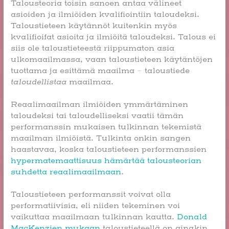
Talousteoria toisin sanoen antaa välineet
asioiden ja ilmiöiden kvalifiointiin taloudeksi.
Taloustieteen käytännöt kuitenkin myös
kvalifioifat asioita ja ilmiöitä taloudeksi. Talous ei
siis ole taloustieteestä riippumaton asia
ulkomaailmassa, vaan taloustieteen käytäntöjen
tuottama ja esittämä maailma – taloustiede
taloudellistaa
maailmaa.
Reaalimaailman ilmiöiden ymmärtäminen
taloudeksi tai taloudelliseksi vaatii tämän
performanssin mukaisen tulkinnan tekemistä
maailman ilmiöistä. Tulkinta onkin sangen
haastavaa, koska taloustieteen performanssien
hypermatemaattisuus hämärtää talousteorian
suhdetta reaalimaailmaan
.
Taloustieteen performanssit voivat olla
performatiivisia, eli niiden tekeminen voi
vaikuttaa maailmaan tulkinnan kautta.
Donald
MacKenzien mukaan
taloustieteellä on ainakin