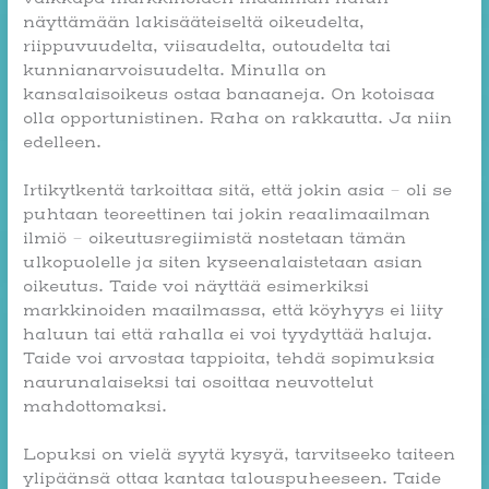
näyttämään lakisääteiseltä oikeudelta,
riippuvuudelta, viisaudelta, outoudelta tai
kunnianarvoisuudelta. Minulla on
kansalaisoikeus ostaa banaaneja. On kotoisaa
olla opportunistinen. Raha on rakkautta. Ja niin
edelleen.
Irtikytkentä tarkoittaa sitä, että jokin asia – oli se
puhtaan teoreettinen tai jokin reaalimaailman
ilmiö – oikeutusregiimistä nostetaan tämän
ulkopuolelle ja siten kyseenalaistetaan asian
oikeutus. Taide voi näyttää esimerkiksi
markkinoiden maailmassa, että köyhyys ei liity
haluun tai että rahalla ei voi tyydyttää haluja.
Taide voi arvostaa tappioita, tehdä sopimuksia
naurunalaiseksi tai osoittaa neuvottelut
mahdottomaksi.
Lopuksi on vielä syytä kysyä, tarvitseeko taiteen
ylipäänsä ottaa kantaa talouspuheeseen. Taide