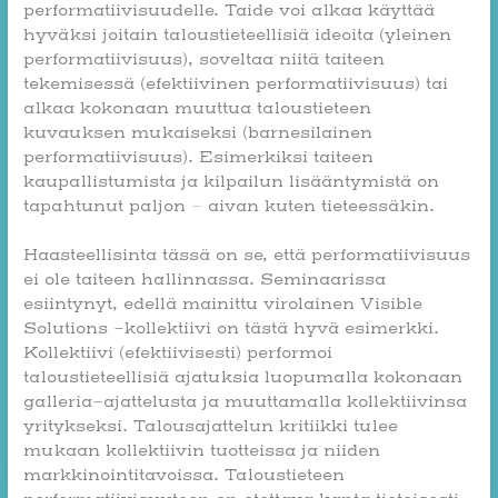
performatiivisuudelle. Taide voi alkaa käyttää
hyväksi joitain taloustieteellisiä ideoita (yleinen
performatiivisuus), soveltaa niitä taiteen
tekemisessä (efektiivinen performatiivisuus) tai
alkaa kokonaan muuttua taloustieteen
kuvauksen mukaiseksi (barnesilainen
performatiivisuus). Esimerkiksi taiteen
kaupallistumista ja kilpailun lisääntymistä on
tapahtunut paljon – aivan kuten tieteessäkin.
Haasteellisinta tässä on se, että performatiivisuus
ei ole taiteen hallinnassa. Seminaarissa
esiintynyt, edellä mainittu virolainen Visible
Solutions -kollektiivi on tästä hyvä esimerkki.
Kollektiivi (efektiivisesti) performoi
taloustieteellisiä ajatuksia luopumalla kokonaan
galleria-ajattelusta ja muuttamalla kollektiivinsa
yritykseksi. Talousajattelun kritiikki tulee
mukaan kollektiivin tuotteissa ja niiden
markkinointitavoissa. Taloustieteen