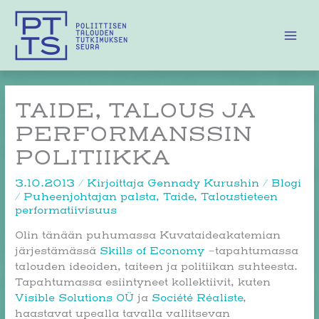
Siirry
sisältöön
TAIDE, TALOUS JA
PERFORMANSSIN
POLITIIKKA
3.10.2013
/ Kirjoittaja
Gennady Kurushin
/
Blogi
/
Puheenjohtajan palsta
,
Taide
,
Taloustieteen
performatiivisuus
Olin tänään puhumassa Kuvataideakatemian
järjestämässä
Skills of Economy
-tapahtumassa
talouden ideoiden, taiteen ja politiikan suhteesta.
Tapahtumassa esiintyneet kollektiivit, kuten
Visible Solutions OÜ
ja
Société Réaliste
,
haastavat upealla tavalla vallitsevan