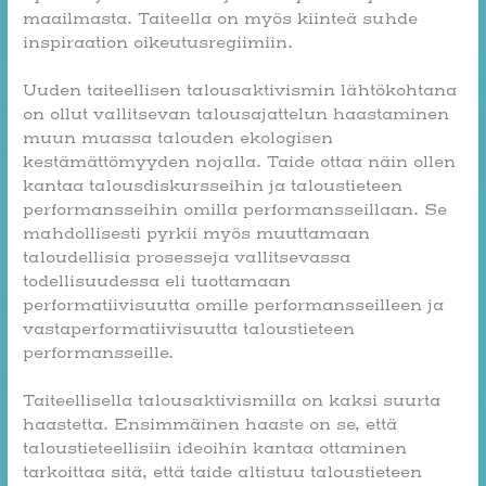
maailmasta. Taiteella on myös kiinteä suhde
inspiraation oikeutusregiimiin.
Uuden taiteellisen talousaktivismin lähtökohtana
on ollut vallitsevan talousajattelun haastaminen
muun muassa talouden ekologisen
kestämättömyyden nojalla. Taide ottaa näin ollen
kantaa talousdiskursseihin ja taloustieteen
performansseihin omilla performansseillaan. Se
mahdollisesti pyrkii myös muuttamaan
taloudellisia prosesseja vallitsevassa
todellisuudessa eli tuottamaan
performatiivisuutta omille performansseilleen ja
vastaperformatiivisuutta taloustieteen
performansseille.
Taiteellisella talousaktivismilla on kaksi suurta
haastetta. Ensimmäinen haaste on se, että
taloustieteellisiin ideoihin kantaa ottaminen
tarkoittaa sitä, että taide altistuu taloustieteen