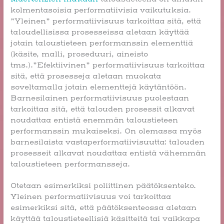
kolmentasoisia performatiivisia vaikutuksia.
”Yleinen” performatiivisuus tarkoittaa sitä, että
taloudellisissa prosesseissa aletaan käyttää
jotain taloustieteen performanssin elementtiä
(käsite, malli, proseduuri, aineisto
tms.).”Efektiivinen” performatiivisuus tarkoittaa
sitä, että prosesseja aletaan muokata
soveltamalla jotain elementtejä käytäntöön.
Barnesilainen performatiivisuus puolestaan
tarkoittaa sitä, että talouden prosessit alkavat
noudattaa entistä enemmän taloustieteen
performanssin mukaiseksi. On olemassa myös
barnesilaista vastaperformatiivisuutta: talouden
prosesseit alkavat noudattaa entistä vähemmän
taloustieteen performansseja.
Otetaan esimerkiksi poliittinen päätöksenteko.
Yleinen performatiivisuus voi tarkoittaa
esimerkiksi sitä, että päätöksenteossa aletaan
käyttää taloustieteellisiä käsitteitä tai vaikkapa