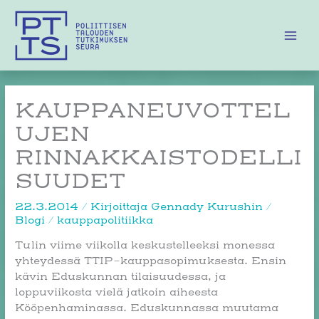
Siirry
sisältöön
KAUPPANEUVOTTEL
UJEN
RINNAKKAISTODELLI
SUUDET
22.3.2014
/ Kirjoittaja
Gennady Kurushin
/
Blogi
/
kauppapolitiikka
Tulin viime viikolla keskustelleeksi monessa
yhteydessä TTIP-kauppasopimuksesta. Ensin
kävin Eduskunnan tilaisuudessa, ja
loppuviikosta vielä jatkoin aiheesta
Kööpenhaminassa. Eduskunnassa muutama