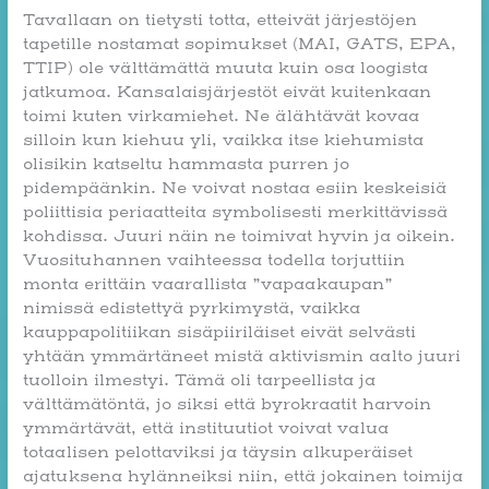
Tavallaan on tietysti totta, etteivät järjestöjen
tapetille nostamat sopimukset (MAI, GATS, EPA,
TTIP) ole välttämättä muuta kuin osa loogista
jatkumoa. Kansalaisjärjestöt eivät kuitenkaan
toimi kuten virkamiehet. Ne älähtävät kovaa
silloin kun kiehuu yli, vaikka itse kiehumista
olisikin katseltu hammasta purren jo
pidempäänkin. Ne voivat nostaa esiin keskeisiä
poliittisia periaatteita symbolisesti merkittävissä
kohdissa. Juuri näin ne toimivat hyvin ja oikein.
Vuosituhannen vaihteessa todella torjuttiin
monta erittäin vaarallista ”vapaakaupan”
nimissä edistettyä pyrkimystä, vaikka
kauppapolitiikan sisäpiiriläiset eivät selvästi
yhtään ymmärtäneet mistä aktivismin aalto juuri
tuolloin ilmestyi. Tämä oli tarpeellista ja
välttämätöntä, jo siksi että byrokraatit harvoin
ymmärtävät, että instituutiot voivat valua
totaalisen pelottaviksi ja täysin alkuperäiset
ajatuksena hylänneiksi niin, että jokainen toimija