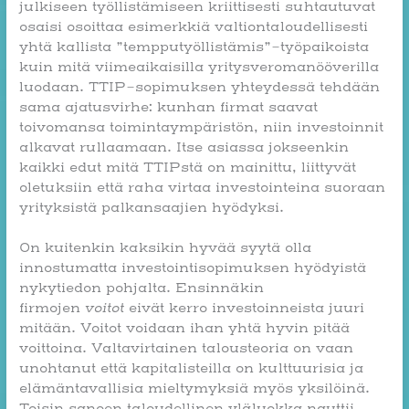
julkiseen työllistämiseen kriittisesti suhtautuvat
osaisi osoittaa esimerkkiä valtiontaloudellisesti
yhtä kallista ”tempputyöllistämis”-työpaikoista
kuin mitä viimeaikaisilla yritysveromanööverilla
luodaan. TTIP-sopimuksen yhteydessä tehdään
sama ajatusvirhe: kunhan firmat saavat
toivomansa toimintaympäristön, niin investoinnit
alkavat rullaamaan. Itse asiassa jokseenkin
kaikki edut mitä TTIPstä on mainittu, liittyvät
oletuksiin että raha virtaa investointeina suoraan
yrityksistä palkansaajien hyödyksi.
On kuitenkin kaksikin hyvää syytä olla
innostumatta investointisopimuksen hyödyistä
nykytiedon pohjalta. Ensinnäkin
firmojen
voitot
eivät kerro investoinneista juuri
mitään. Voitot voidaan ihan yhtä hyvin pitää
voittoina. Valtavirtainen talousteoria on vaan
unohtanut että kapitalisteilla on kulttuurisia ja
elämäntavallisia mieltymyksiä myös yksilöinä.
Toisin sanoen taloudellinen yläluokka nauttii