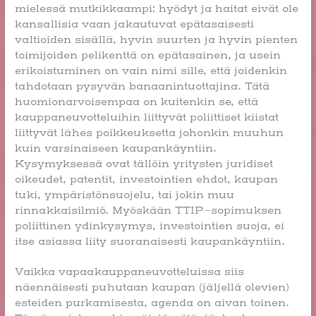
mielessä mutkikkaampi: hyödyt ja haitat eivät ole
kansallisia vaan jakautuvat epätasaisesti
valtioiden sisällä, hyvin suurten ja hyvin pienten
toimijoiden pelikenttä on epätasainen, ja usein
erikoistuminen on vain nimi sille, että joidenkin
tahdotaan pysyvän banaanintuottajina. Tätä
huomionarvoisempaa on kuitenkin se, että
kauppaneuvotteluihin liittyvät poliittiset kiistat
liittyvät lähes poikkeuksetta johonkin muuhun
kuin varsinaiseen kaupankäyntiin.
Kysymyksessä ovat tällöin yritysten juridiset
oikeudet, patentit, investointien ehdot, kaupan
tuki, ympäristönsuojelu, tai jokin muu
rinnakkaisilmiö. Myöskään TTIP-sopimuksen
poliittinen ydinkysymys, investointien suoja, ei
itse asiassa liity suoranaisesti kaupankäyntiin.
Vaikka vapaakauppaneuvotteluissa siis
näennäisesti puhutaan kaupan (jäljellä olevien)
esteiden purkamisesta, agenda on aivan toinen.