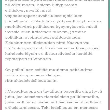
näkökulmasta. Asiaan liittyy monta
erilliskysymystä: mistä
vapaakauppaneuvotteluissa ajatellaan
päätettävän, ajatellaanko yritysvaltaa
ylipäänsä
merkittävänä poliittisena kysymyksenä, mistä
investointien
katsotaan tulevan, ja miten
politiikan avoimuuteen
suhtaudutaan.
Eduskunnan tilaisuuden nimi
Kasvua vai
vallankaappaus
oli tässä osuva: valitse puolesi
kahdesta täysin eri diskursiiviselta kentältä
repäistystä tulkinnasta.
On paikallaan esittää muutama näkökulma
näihin kauppaneuvottelujen
rinnakkaistodellisuuksiin.
1.Vapaakauppa on tavallaan paperilla aina hyvä
juttu, jos katsotaan ricardolaista palikkamallia,
jossa valtioiden pienet suhteelliset edut auttavat
erikoistumisessa. Toki todellisuus on monessa