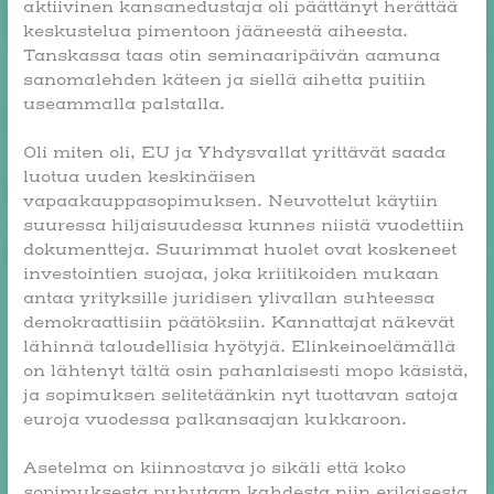
aktiivinen kansanedustaja oli päättänyt herättää
keskustelua pimentoon jääneestä aiheesta.
Tanskassa taas otin seminaaripäivän aamuna
sanomalehden käteen ja siellä aihetta puitiin
useammalla palstalla.
Oli miten oli, EU ja Yhdysvallat yrittävät saada
luotua uuden keskinäisen
vapaakauppasopimuksen. Neuvottelut käytiin
suuressa hiljaisuudessa kunnes niistä vuodettiin
dokumentteja. Suurimmat huolet ovat koskeneet
investointien suojaa, joka kriitikoiden mukaan
antaa yrityksille juridisen ylivallan suhteessa
demokraattisiin päätöksiin. Kannattajat näkevät
lähinnä taloudellisia hyötyjä. Elinkeinoelämällä
on lähtenyt tältä osin pahanlaisesti mopo käsistä,
ja sopimuksen selitetäänkin nyt tuottavan satoja
euroja vuodessa palkansaajan kukkaroon.
Asetelma on kiinnostava jo sikäli että koko
sopimuksesta puhutaan kahdesta niin erilaisesta