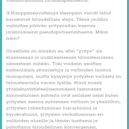
vastaavanlaista juristikapasiteettia.
3.Kauppaneuvotteluja eteenpäin vievät tahot
korostavat taloudellisia etuja. Tämä joukkio
vaikuttaa pitävän yritysvallan kasvua
jonkinlaisena pseudopuheenaiheena. Miksi
näin?
Oireellista on ainakin se, ettei ”yritys” ole
klassisessa ja uusklassisessa talousteoriassa
oikeastaan mitään. Toki voidaan osoittaa
kaikenlaisia skaalaetuja ja valtioiden luomia
monopoleja, mutta kysymys yritysten vallasta on
talousteorialle varsin työläs. Siinä missä
yhteiskuntatieteellisemmässä luennassa
kiinnostuksen kohteita ovat sellaiset asiat kuten
yritysten asema suhteessa valtioon ja yksilöihin,
yritysten rakentuminen hierarkioina ja
byrokratioina, yritysten verkottuminen eri
valtioiden alueille ja tämän tuottama ja
pakottama taloudellinen konvergenssi,