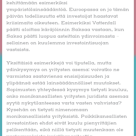
kehittämään esimerkiksi
ympäristölainsäädäntöä. Euroopassa on jo tämän
päivän todellisuutta että investoijat haastavat
kriisimaita oikeuteen. Esimerkiksi Vattenfall
päätti aloittaa käräjöinnin Saksaa vastaan, kun
Saksa päätti luopua asteittain ydinvoimasta –
sellainen on kuulemma investointisuojan
vastaista.
Yksittäisiä esimerkkejä voi tiputella, mutta
ydinkysymys on yritysten asema: voivatko ne
varmistaa saataviensa ensisijaisuuden ja
ylipäänsä estää lainsäädännölliset muutokset.
Sopimusten yhteydessä kysymys tietysti kuuluu,
onko monikansallisten yritysten juridista asemaa
syytä nykytilanteessa varta vasten vahvistaa?
Kysehän on tietysti nimenomaan
monikansallisista yrityksistä. Poikkikansallisten
investointien ehdot eivät kuulu pienyrittäjien
pelikenttään, eikä niillä tietysti muutenkaan ole