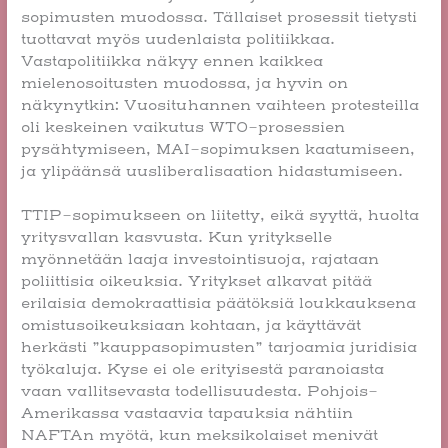
sopimusten muodossa. Tällaiset prosessit tietysti
tuottavat myös uudenlaista politiikkaa.
Vastapolitiikka näkyy ennen kaikkea
mielenosoitusten muodossa, ja hyvin on
näkynytkin: Vuosituhannen vaihteen protesteilla
oli keskeinen vaikutus WTO-prosessien
pysähtymiseen, MAI-sopimuksen kaatumiseen,
ja ylipäänsä uusliberalisaation hidastumiseen.
TTIP-sopimukseen on liitetty, eikä syyttä, huolta
yritysvallan kasvusta. Kun yritykselle
myönnetään laaja investointisuoja, rajataan
poliittisia oikeuksia. Yritykset alkavat pitää
erilaisia demokraattisia päätöksiä loukkauksena
omistusoikeuksiaan kohtaan, ja käyttävät
herkästi ”kauppasopimusten” tarjoamia juridisia
työkaluja. Kyse ei ole erityisestä paranoiasta
vaan vallitsevasta todellisuudesta. Pohjois-
Amerikassa vastaavia tapauksia nähtiin
NAFTAn myötä, kun meksikolaiset menivät