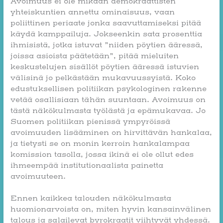
Avoimuus ei ole mikään demokraattisten
yhteiskuntien annettu ominaisuus, vaan
poliittinen periaate jonka saavuttamiseksi pitää
käydä kamppailuja. Jokseenkin sata prosenttia
ihmisistä, jotka istuvat ”niiden pöytien ääressä,
joissa asioista päätetään”, pitää mieluiten
keskustelujen sisällöt pöytien ääressä istuvien
välisinä jo pelkästään mukavuussyistä. Koko
edustuksellisen politiikan psykologinen rakenne
vetää osallisiaan tähän suuntaan. Avoimuus on
tästä näkökulmasta työlästä ja epämukavaa. Jo
Suomen politiikan pienissä ympyröissä
avoimuuden lisääminen on hirvittävän hankalaa,
ja tietysti se on monin kerroin hankalampaa
komission tasolla, jossa ikinä ei ole ollut edes
ihmeempää institutionaalista painetta
avoimuuteen.
Ennen kaikkea talouden näkökulmasta
huomionarvoista on, miten hyvin kansainvälinen
talous ja salailevat byrokraatit viihtyvät yhdessä.