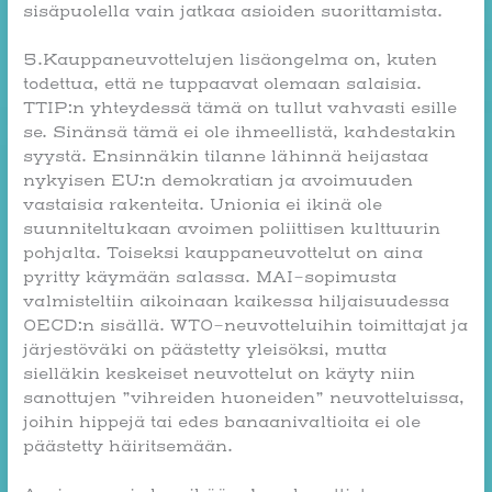
sisäpuolella vain jatkaa asioiden suorittamista.
5.Kauppaneuvottelujen lisäongelma on, kuten
todettua, että ne tuppaavat olemaan salaisia.
TTIP:n yhteydessä tämä on tullut vahvasti esille
se. Sinänsä tämä ei ole ihmeellistä, kahdestakin
syystä. Ensinnäkin tilanne lähinnä heijastaa
nykyisen EU:n demokratian ja avoimuuden
vastaisia rakenteita. Unionia ei ikinä ole
suunniteltukaan avoimen poliittisen kulttuurin
pohjalta. Toiseksi kauppaneuvottelut on aina
pyritty käymään salassa. MAI-sopimusta
valmisteltiin aikoinaan kaikessa hiljaisuudessa
OECD:n sisällä. WTO-neuvotteluihin toimittajat ja
järjestöväki on päästetty yleisöksi, mutta
sielläkin keskeiset neuvottelut on käyty niin
sanottujen ”vihreiden huoneiden” neuvotteluissa,
joihin hippejä tai edes banaanivaltioita ei ole
päästetty häiritsemään.