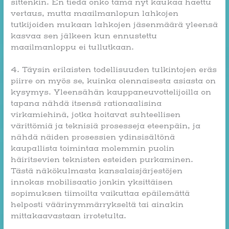
sittenkin. En tiedä onko tämä nyt kaukaa haettu
vertaus, mutta maailmanlopun lahkojen
tutkijoiden mukaan lahkojen jäsenmäärä yleensä
kasvaa sen jälkeen kun ennustettu
maailmanloppu ei tullutkaan.
4. Täysin erilaisten todellisuuden tulkintojen eräs
piirre on myös se, kuinka olennaisesta asiasta on
kysymys. Yleensähän kauppaneuvottelijoilla on
tapana nähdä itsensä rationaalisina
virkamiehinä, jotka hoitavat suhteellisen
värittömiä ja teknisiä prosesseja eteenpäin, ja
nähdä näiden prosessien ydinsisältönä
kaupallista toimintaa molemmin puolin
häiritsevien teknisten esteiden purkaminen.
Tästä näkökulmasta kansalaisjärjestöjen
innokas mobilisaatio jonkin yksittäisen
sopimuksen tiimoilta vaikuttaa epäilemättä
helposti väärinymmärrykseltä tai ainakin
mittakaavastaan irrotetulta.