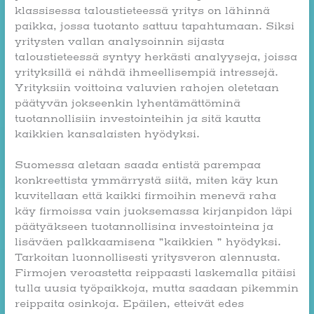
klassisessa taloustieteessä yritys on lähinnä
paikka, jossa tuotanto sattuu tapahtumaan. Siksi
yritysten vallan analysoinnin sijasta
taloustieteessä syntyy herkästi analyyseja, joissa
yrityksillä ei nähdä ihmeellisempiä intressejä.
Yrityksiin voittoina valuvien rahojen oletetaan
päätyvän jokseenkin lyhentämättöminä
tuotannollisiin investointeihin ja sitä kautta
kaikkien kansalaisten hyödyksi.
Suomessa aletaan saada entistä parempaa
konkreettista ymmärrystä siitä, miten käy kun
kuvitellaan että kaikki firmoihin menevä raha
käy firmoissa vain juoksemassa kirjanpidon läpi
päätyäkseen tuotannollisina investointeina ja
lisäväen palkkaamisena ”kaikkien ” hyödyksi.
Tarkoitan luonnollisesti yritysveron alennusta.
Firmojen veroastetta reippaasti laskemalla pitäisi
tulla uusia työpaikkoja, mutta saadaan pikemmin
reippaita osinkoja. Epäilen, etteivät edes