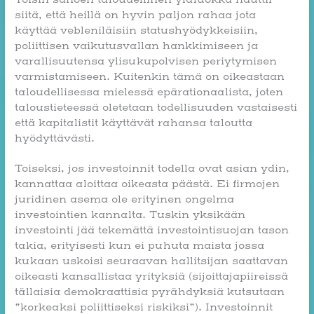
siitä, että heillä on hyvin paljon rahaa jota
käyttää vebleniläisiin statushyödykkeisiin,
poliittisen vaikutusvallan hankkimiseen ja
varallisuutensa ylisukupolvisen periytymisen
varmistamiseen. Kuitenkin tämä on oikeastaan
taloudellisessa mielessä epärationaalista, joten
taloustieteessä oletetaan todellisuuden vastaisesti
että kapitalistit käyttävät rahansa taloutta
hyödyttävästi.
Toiseksi, jos investoinnit todella ovat asian ydin,
kannattaa aloittaa oikeasta päästä. Ei firmojen
juridinen asema ole erityinen ongelma
investointien kannalta. Tuskin yksikään
investointi jää tekemättä investointisuojan tason
takia, erityisesti kun ei puhuta maista jossa
kukaan uskoisi seuraavan hallitsijan saattavan
oikeasti kansallistaa yrityksiä (sijoittajapiireissä
tällaisia demokraattisia pyrähdyksiä kutsutaan
”korkeaksi poliittiseksi riskiksi”). Investoinnit