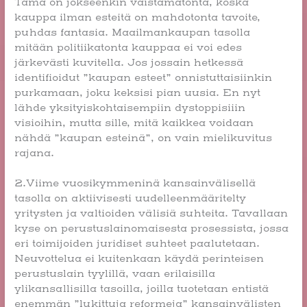
Tämä on jokseenkin väistämätöntä, koska
kauppa ilman esteitä on mahdotonta tavoite,
puhdas fantasia. Maailmankaupan tasolla
mitään politiikatonta kauppaa ei voi edes
järkevästi kuvitella. Jos jossain hetkessä
identifioidut ”kaupan esteet” onnistuttaisiinkin
purkamaan, joku keksisi pian uusia. En nyt
lähde yksityiskohtaisempiin dystoppisiiin
visioihin, mutta sille, mitä kaikkea voidaan
nähdä ”kaupan esteinä”, on vain mielikuvitus
rajana.
2.Viime vuosikymmeninä kansainvälisellä
tasolla on aktiivisesti uudelleenmääritelty
yritysten ja valtioiden välisiä suhteita. Tavallaan
kyse on perustuslainomaisesta prosessista, jossa
eri toimijoiden juridiset suhteet paalutetaan.
Neuvottelua ei kuitenkaan käydä perinteisen
perustuslain tyylillä, vaan erilaisilla
ylikansallisilla tasoilla, joilla tuotetaan entistä
enemmän ”lukittuja reformeja” kansainvälisten