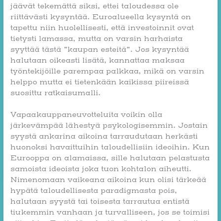
jäävät tekemättä siksi, ettei taloudessa ole
riittävästi kysyntää. Euroalueella kysyntä on
tapettu niin huolellisesti, että investoinnit ovat
tietysti lamassa, mutta on varsin harhaista
syyttää tästä ”kaupan esteitä”. Jos kysyntää
halutaan oikeasti lisätä, kannattaa maksaa
työntekijöille parempaa palkkaa, mikä on varsin
helppo mutta ei tietenkään kaikissa piireissä
suosittu ratkaisumalli.
Vapaakauppaneuvotteluita voikin olla
järkevämpää lähestyä psykologisemmin. Jostain
syystä ankarina aikoina tarraudutaan herkästi
huonoksi havaittuihin taloudellisiin ideoihin. Kun
Eurooppa on alamaissa, sille halutaan pelastusta
samoista ideoista joka tuon kohtalon aiheutti.
Nimenomaan vaikeana aikoina kun olisi tärkeää
hypätä taloudellisesta paradigmasta pois,
halutaan syystä tai toisesta tarrautua entistä
tiukemmin vanhaan ja turvalliseen, jos se toimisi